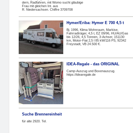
dern, Radfahren, mit Womo sucht gläubige
Frau mit gleichen Int. aus
R. Niedersachsen. Chiffre 3709708
Hymer/Eriba: Hymer E 700 4,5 t
Bj. 1996, Klima Wohnraum, Markise,
Fahrradträger, 4,5 t, EZ 09/96, HU/AU/Gas
bis 12/26, 4,5 Tonnen, 3-Achser, 151130
km, Motor-Fiat 2,5 l 85 kW/116 PS, 92342
Freystadt, VB 24.500 €.
IDEA-Regale - das ORIGINAL
Camp-Auszug und Boxenauszug.
https://idearegale.de
Suche Brennereinheit
für alte 2920. Tel.