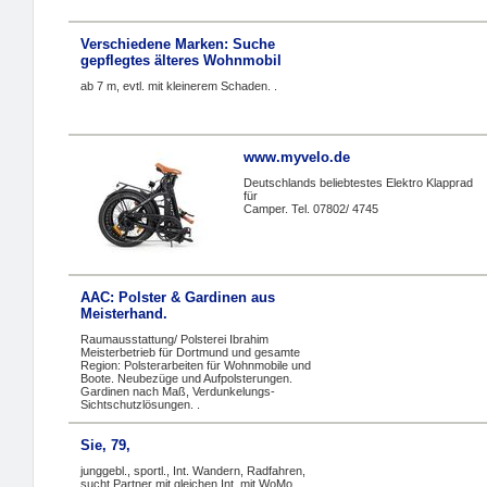
Verschiedene Marken: Suche
gepflegtes älteres Wohnmobil
ab 7 m, evtl. mit kleinerem Schaden. .
www.myvelo.de
Deutschlands beliebtestes Elektro Klapprad
für
Camper. Tel. 07802/ 4745
AAC: Polster & Gardinen aus
Meisterhand.
Raumausstattung/ Polsterei Ibrahim
Meisterbetrieb für Dortmund und gesamte
Region: Polsterarbeiten für Wohnmobile und
Boote. Neubezüge und Aufpolsterungen.
Gardinen nach Maß, Verdunkelungs-
Sichtschutzlösungen. .
Sie, 79,
junggebl., sportl., Int. Wandern, Radfahren,
sucht Partner mit gleichen Int. mit WoMo