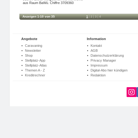
aus Raum BaWü. Chiffre 3709360
Anzeigen 1-10 von 35
1
2
3
4
Angebote
Information
Caravaning
Kontakt
Newsletter
AGB
Shop
Datenschutzerklärung
Stellplatz-App
Privacy Manager
Stellplatz-Atlas
Impressum
Themen A - Z
Digital-Abo hier kündigen
Kreditrechner
Redaktion