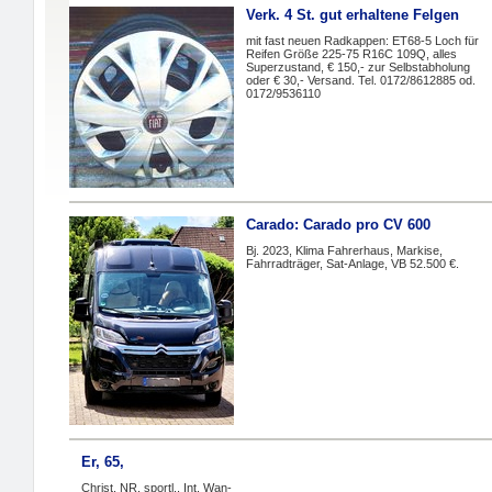
Verk. 4 St. gut erhaltene Felgen
mit fast neuen Radkappen: ET68-5 Loch für
Reifen Größe 225-75 R16C 109Q, alles
Superzustand, € 150,- zur Selbstabholung
oder € 30,- Versand. Tel. 0172/8612885 od.
0172/9536110
Carado: Carado pro CV 600
Bj. 2023, Klima Fahrerhaus, Markise,
Fahrradträger, Sat-Anlage, VB 52.500 €.
Er, 65,
Christ, NR, sportl., Int. Wan-