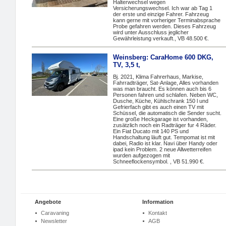
Halterwechsel wegen
Versicherungswechsel. Ich war ab Tag 1
der erste und einzige Fahrer. Fahrzeug
kann gerne mit vorheriger Terminabsprache
Probe gefahren werden. Dieses Fahrzeug
wird unter Ausschluss jeglicher
Gewährleistung verkauft., VB 48.500 €.
Weinsberg: CaraHome 600 DKG,
TV, 3,5 t,
Bj. 2021, Klima Fahrerhaus, Markise,
Fahrradträger, Sat-Anlage, Alles vorhanden
was man braucht. Es können auch bis 6
Personen fahren und schlafen. Neben WC,
Dusche, Küche, Kühlschrank 150 l und
Gefrierfach gibt es auch einen TV mit
Schüssel, die automatisch die Sender sucht.
Eine große Heckgarage ist vorhanden,
zusätzlich noch ein Radträger fur 4 Räder.
Ein Fiat Ducato mit 140 PS und
Handschaltung läuft gut. Tempomat ist mit
dabei, Radio ist klar. Navi über Handy oder
ipad kein Problem. 2 neue Allwetterreifen
wurden aufgezogen mit
Schneeflockensymbol. , VB 51.990 €.
Angebote
Information
Caravaning
Kontakt
Newsletter
AGB