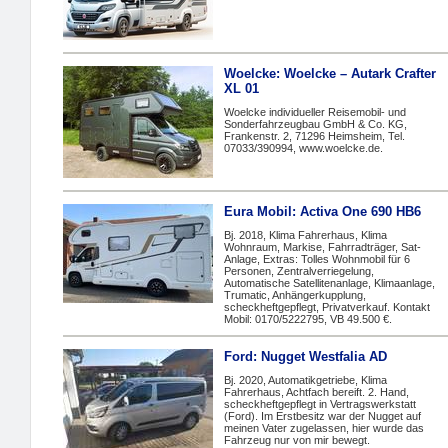
Woelcke: Woelcke – Autark Crafter
XL 01
Woelcke individueller Reisemobil- und
Sonderfahrzeugbau GmbH & Co. KG,
Frankenstr. 2, 71296 Heimsheim, Tel.
07033/390994, www.woelcke.de.
Eura Mobil: Activa One 690 HB6
Bj. 2018, Klima Fahrerhaus, Klima
Wohnraum, Markise, Fahrradträger, Sat-
Anlage, Extras: Tolles Wohnmobil für 6
Personen, Zentralverriegelung,
Automatische Satellitenanlage, Klimaanlage,
Trumatic, Anhängerkupplung,
scheckheftgepflegt, Privatverkauf. Kontakt
Mobil: 0170/5222795, VB 49.500 €.
Ford: Nugget Westfalia AD
Bj. 2020, Automatikgetriebe, Klima
Fahrerhaus, Achtfach bereift. 2. Hand,
scheckheftgepflegt in Vertragswerkstatt
(Ford). Im Erstbesitz war der Nugget auf
meinen Vater zugelassen, hier wurde das
Fahrzeug nur von mir bewegt.